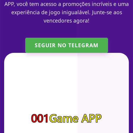
APP, você tem acesso a promoções incríveis e uma
experiência de jogo inigualável. Junte-se aos
vencedores agora!
SEGUIR NO TELEGRAM