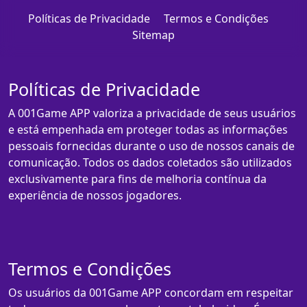
Políticas de Privacidade
Termos e Condições
Sitemap
Políticas de Privacidade
A 001Game APP valoriza a privacidade de seus usuários
e está empenhada em proteger todas as informações
pessoais fornecidas durante o uso de nossos canais de
comunicação. Todos os dados coletados são utilizados
exclusivamente para fins de melhoria contínua da
experiência de nossos jogadores.
Termos e Condições
Os usuários da 001Game APP concordam em respeitar