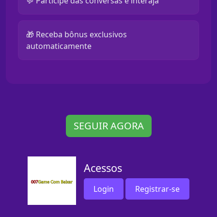
💬 Participe das conversas e interaja
🎁 Receba bônus exclusivos
automaticamente
SEGUIR AGORA
Acessos
Login
Registrar-se