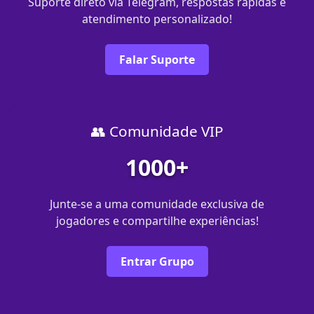
Suporte direto via Telegram, respostas rápidas e
atendimento personalizado!
Falar Suporte
👥 Comunidade VIP
1000+
Junte-se a uma comunidade exclusiva de
jogadores e compartilhe experiências!
Entrar Grupo