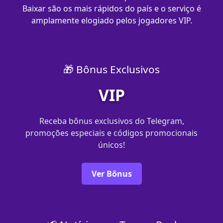
Baixar são os mais rápidos do país e o serviço é
amplamente elogiado pelos jogadores VIP.
🎁 Bônus Exclusivos
VIP
Receba bônus exclusivos do Telegram,
promoções especiais e códigos promocionais
únicos!
Ver Bônus