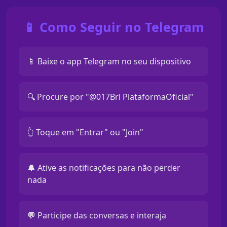
📱 Como Seguir no Telegram
📱 Baixe o app Telegram no seu dispositivo
🔍 Procure por "@017Brl PlataformaOficial"
👆 Toque em "Entrar" ou "Join"
🔔 Ative as notificações para não perder
nada
💬 Participe das conversas e interaja