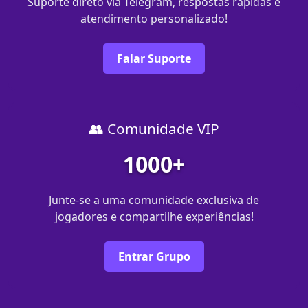
Suporte direto via Telegram, respostas rápidas e
atendimento personalizado!
Falar Suporte
👥 Comunidade VIP
1000+
Junte-se a uma comunidade exclusiva de
jogadores e compartilhe experiências!
Entrar Grupo