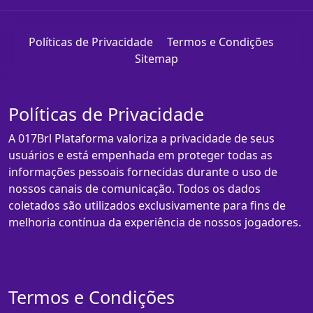
Políticas de Privacidade
Termos e Condições
Sitemap
Políticas de Privacidade
A 017Brl Plataforma valoriza a privacidade de seus
usuários e está empenhada em proteger todas as
informações pessoais fornecidas durante o uso de
nossos canais de comunicação. Todos os dados
coletados são utilizados exclusivamente para fins de
melhoria contínua da experiência de nossos jogadores.
Termos e Condições