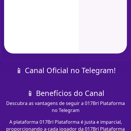
📱 Canal Oficial no Telegram!
📱 Benefícios do Canal
Descubra as vantagens de seguir a 017Brl Plataforma
no Telegram
A plataforma 017Brl Plataforma é justa e imparcial,
proporcionando a cada jogador da 017Brl Plataforma