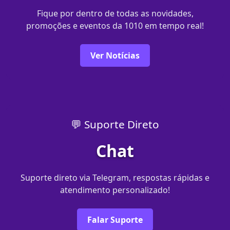
Fique por dentro de todas as novidades,
promoções e eventos da 1010 em tempo real!
Ver Notícias
💬 Suporte Direto
Chat
Suporte direto via Telegram, respostas rápidas e
atendimento personalizado!
Falar Suporte