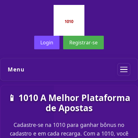
Login
Registrar-se
Menu
📱 1010 A Melhor Plataforma
de Apostas
Cadastre-se na 1010 para ganhar bônus no
cadastro e em cada recarga. Com a 1010, você