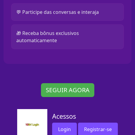
💬 Participe das conversas e interaja
🎁 Receba bônus exclusivos
automaticamente
SEGUIR AGORA
Acessos
Login
Registrar-se