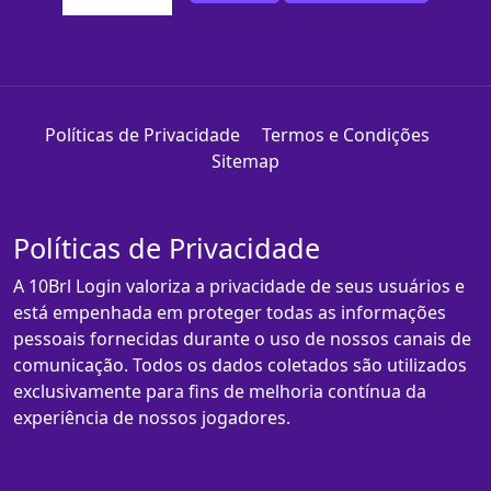
Políticas de Privacidade
Termos e Condições
Sitemap
Políticas de Privacidade
A 10Brl Login valoriza a privacidade de seus usuários e
está empenhada em proteger todas as informações
pessoais fornecidas durante o uso de nossos canais de
comunicação. Todos os dados coletados são utilizados
exclusivamente para fins de melhoria contínua da
experiência de nossos jogadores.