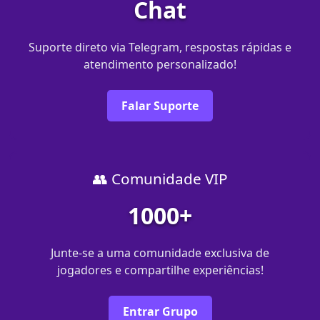
Chat
Suporte direto via Telegram, respostas rápidas e
atendimento personalizado!
Falar Suporte
👥 Comunidade VIP
1000+
Junte-se a uma comunidade exclusiva de
jogadores e compartilhe experiências!
Entrar Grupo