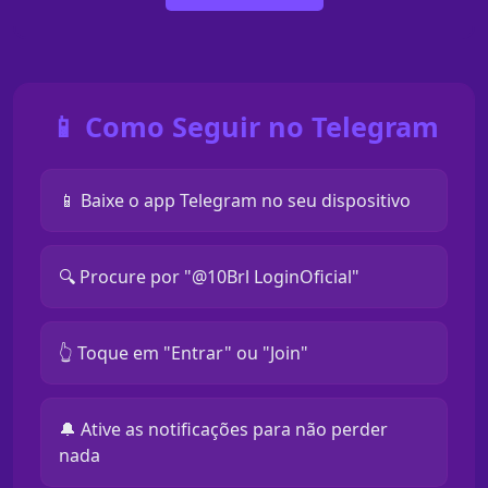
📱 Como Seguir no Telegram
📱 Baixe o app Telegram no seu dispositivo
🔍 Procure por "@10Brl LoginOficial"
👆 Toque em "Entrar" ou "Join"
🔔 Ative as notificações para não perder
nada