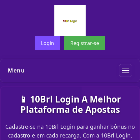
Login
Registrar-se
Menu
📱 10Brl Login A Melhor
Plataforma de Apostas
Cadastre-se na 10Brl Login para ganhar bônus no
cadastro e em cada recarga. Com a 10Brl Login,