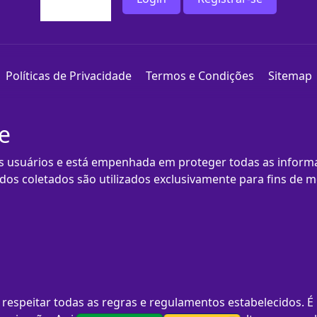
Políticas de Privacidade
Termos e Condições
Sitemap
de
us usuários e está empenhada em proteger todas as inform
os coletados são utilizados exclusivamente para fins de m
speitar todas as regras e regulamentos estabelecidos. É 