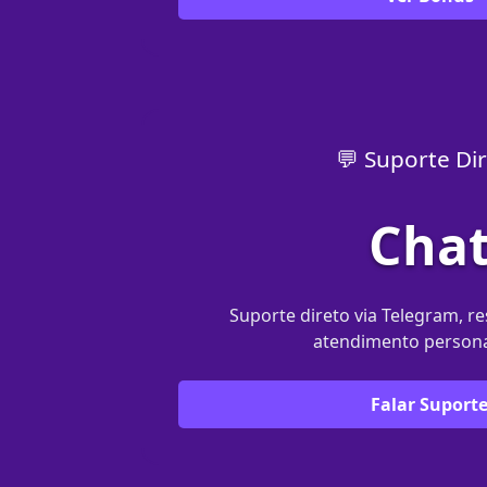
💬 Suporte Di
Cha
Suporte direto via Telegram, r
atendimento persona
Falar Suport