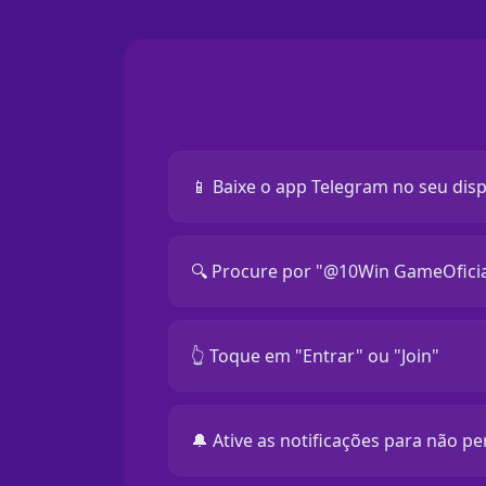
📱 Baixe o app Telegram no seu disp
🔍 Procure por "@10Win GameOficia
👆 Toque em "Entrar" ou "Join"
🔔 Ative as notificações para não p