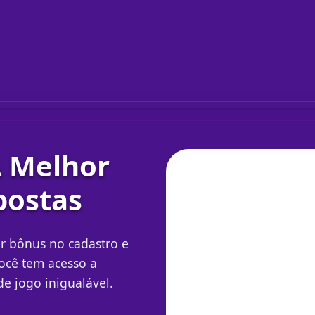
A Melhor
postas
r bônus no cadastro e
ocê tem acesso a
e jogo inigualável.