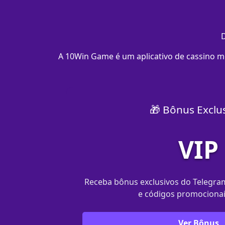
A 10Win Game é um aplicativo de cassino mó
🎁 Bônus Exclu
VIP
Receba bônus exclusivos do Telegra
e códigos promocionai
Ver Bônus