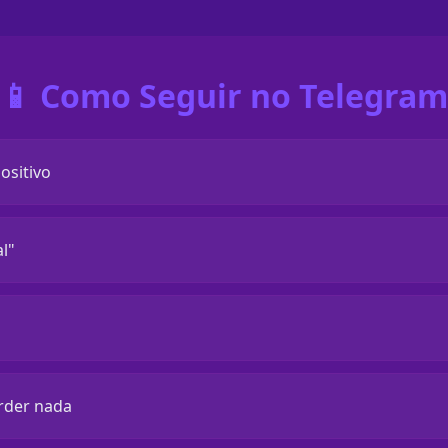
📱 Como Seguir no Telegram
ositivo
l"
erder nada