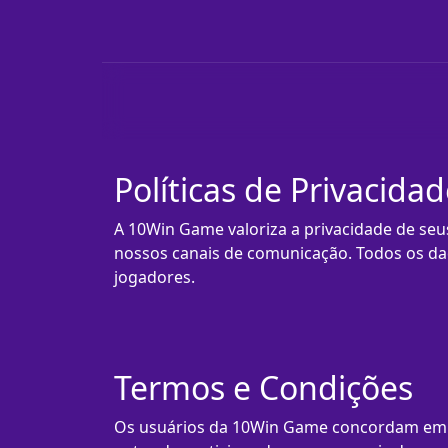
Políticas de Privacida
A 10Win Game valoriza a privacidade de se
nossos canais de comunicação. Todos os dad
jogadores.
Termos e Condições
Os usuários da 10Win Game concordam em re