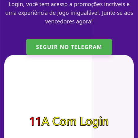
Login, você tem acesso a promoções incríveis e
uma experiência de jogo inigualável. Junte-se aos
vencedores agora!
SEGUIR NO TELEGRAM