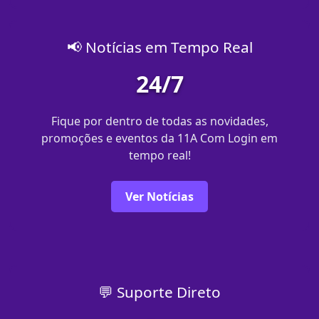
📢 Notícias em Tempo Real
24/7
Fique por dentro de todas as novidades,
promoções e eventos da 11A Com Login em
tempo real!
Ver Notícias
💬 Suporte Direto