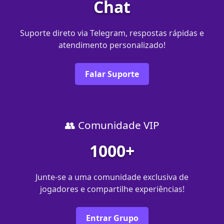
Chat
Suporte direto via Telegram, respostas rápidas e
atendimento personalizado!
Falar Suporte
👥 Comunidade VIP
1000+
Junte-se a uma comunidade exclusiva de
jogadores e compartilhe experiências!
Entrar Grupo