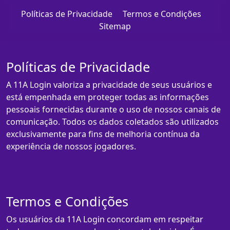
Políticas de Privacidade
Termos e Condições
Sitemap
Políticas de Privacidade
A 11A Login valoriza a privacidade de seus usuários e
está empenhada em proteger todas as informações
pessoais fornecidas durante o uso de nossos canais de
comunicação. Todos os dados coletados são utilizados
exclusivamente para fins de melhoria contínua da
experiência de nossos jogadores.
Termos e Condições
Os usuários da 11A Login concordam em respeitar