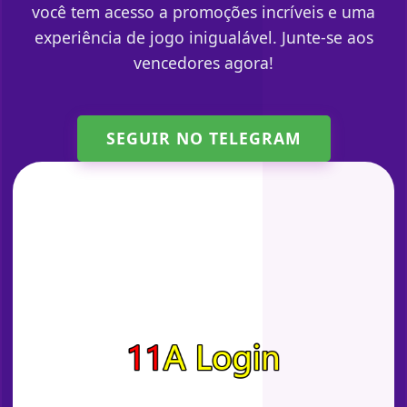
você tem acesso a promoções incríveis e uma
experiência de jogo inigualável. Junte-se aos
vencedores agora!
SEGUIR NO TELEGRAM