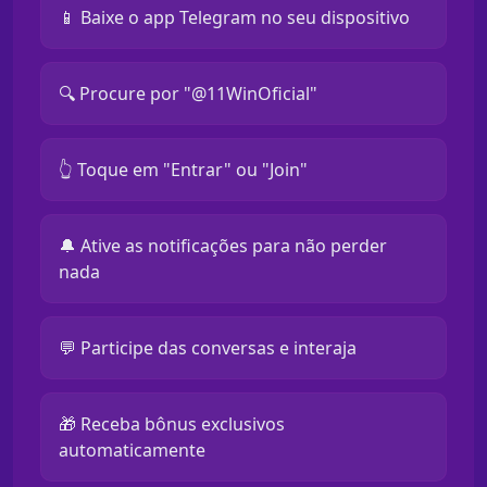
📱 Baixe o app Telegram no seu dispositivo
🔍 Procure por "@11WinOficial"
👆 Toque em "Entrar" ou "Join"
🔔 Ative as notificações para não perder
nada
💬 Participe das conversas e interaja
🎁 Receba bônus exclusivos
automaticamente