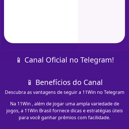
📱 Canal Oficial no Telegram!
📱 Benefícios do Canal
Descubra as vantagens de seguir a 11Win no Telegram
Na 11Win , além de jogar uma ampla variedade de
jogos, a 11Win Brasil fornece dicas e estratégias úteis
para você ganhar prêmios com facilidade.