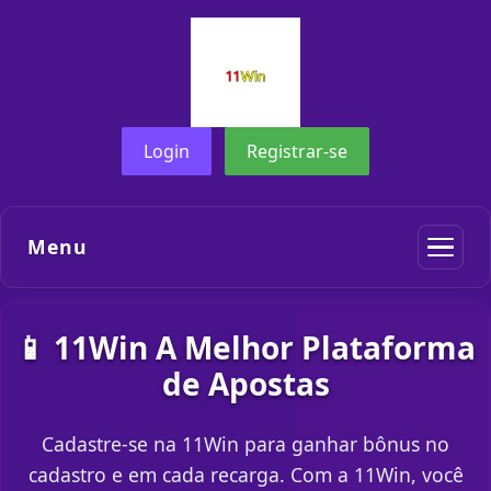
Login
Registrar-se
Menu
📱 11Win A Melhor Plataforma
de Apostas
Cadastre-se na 11Win para ganhar bônus no
cadastro e em cada recarga. Com a 11Win, você