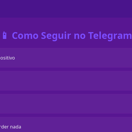
📱 Como Seguir no Telegram
ositivo
erder nada