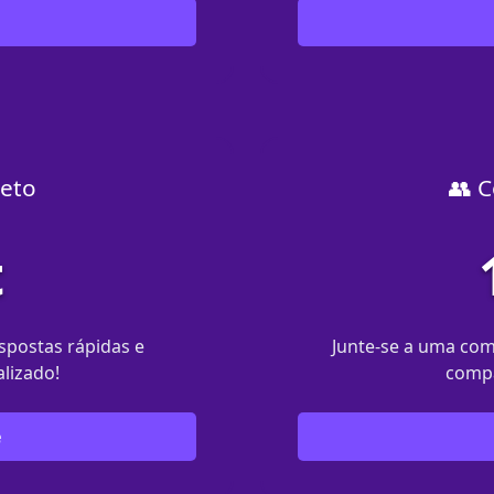
reto
👥 
t
espostas rápidas e
Junte-se a uma com
lizado!
compa
e