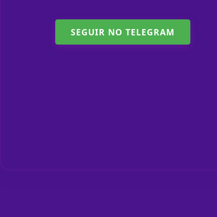
SEGUIR NO TELEGRAM