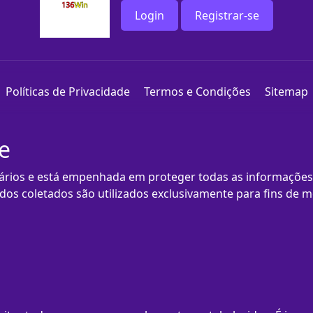
Login
Registrar-se
Políticas de Privacidade
Termos e Condições
Sitemap
de
uários e está empenhada em proteger todas as informações
os coletados são utilizados exclusivamente para fins de m