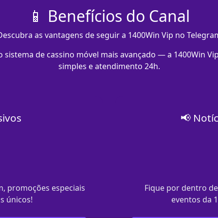
📱 Benefícios do Canal
Descubra as vantagens de seguir a 1400Win Vip no Telegra
 o sistema de cassino móvel mais avançado — a 1400Win Vi
simples e atendimento 24h.
sivos
📢 Notí
m, promoções especiais
Fique por dentro d
s únicos!
eventos da 