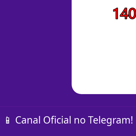
📱 Canal Oficial no Telegram!