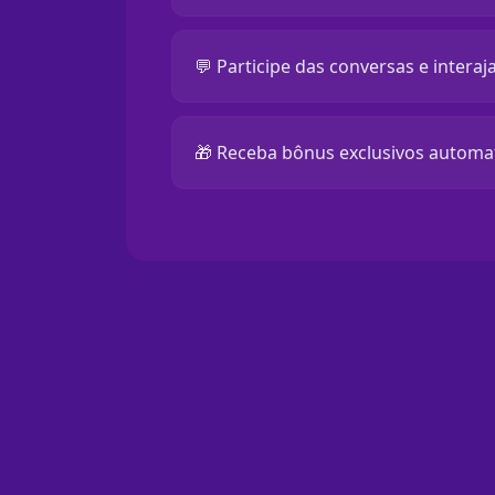
💬 Participe das conversas e interaj
🎁 Receba bônus exclusivos autom