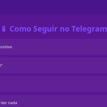
📱 Como Seguir no Telegram
ositivo
l"
erder nada