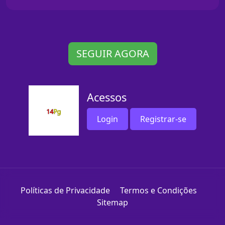
SEGUIR AGORA
Acessos
Login
Registrar-se
Políticas de Privacidade
Termos e Condições
Sitemap