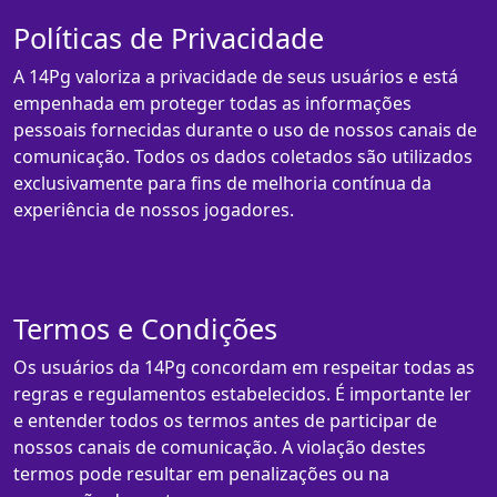
Políticas de Privacidade
A 14Pg valoriza a privacidade de seus usuários e está
empenhada em proteger todas as informações
pessoais fornecidas durante o uso de nossos canais de
comunicação. Todos os dados coletados são utilizados
exclusivamente para fins de melhoria contínua da
experiência de nossos jogadores.
Termos e Condições
Os usuários da 14Pg concordam em respeitar todas as
regras e regulamentos estabelecidos. É importante ler
e entender todos os termos antes de participar de
nossos canais de comunicação. A violação destes
termos pode resultar em penalizações ou na