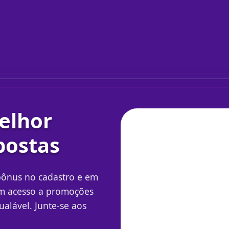
elhor
postas
bônus no cadastro e em
em acesso a promoções
ualável. Junte-se aos