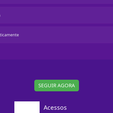
a
aticamente
SEGUIR AGORA
Acessos