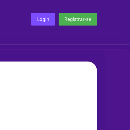
Login
Registrar-se