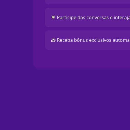
💬 Participe das conversas e interaj
🎁 Receba bônus exclusivos autom