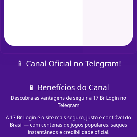
📱 Canal Oficial no Telegram!
📱 Benefícios do Canal
Descubra as vantagens de seguir a 17 Br Login no
Telegram
A 17 Br Login é o site mais seguro, justo e confiável do
Brasil — com centenas de jogos populares, saques
instantâneos e credibilidade oficial.