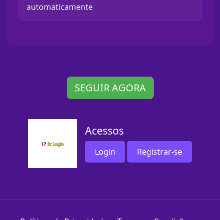
automaticamente
SEGUIR AGORA
Acessos
Login
Registrar-se