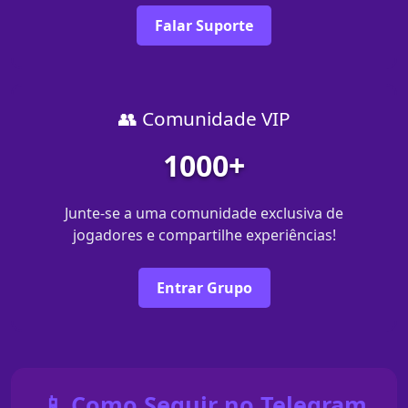
Falar Suporte
👥 Comunidade VIP
1000+
Junte-se a uma comunidade exclusiva de
jogadores e compartilhe experiências!
Entrar Grupo
📱 Como Seguir no Telegram