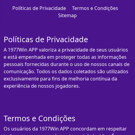
Políticas de Privacidade
Termos e Condições
Sitemap
Políticas de Privacidade
A 1977Win APP valoriza a privacidade de seus usuários
e está empenhada em proteger todas as informações
pessoais fornecidas durante o uso de nossos canais de
comunicação. Todos os dados coletados são utilizados
exclusivamente para fins de melhoria contínua da
experiência de nossos jogadores.
Termos e Condições
Os usuários da 1977Win APP concordam em respeitar