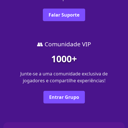
Falar Suporte
👥 Comunidade VIP
1000+
Junte-se a uma comunidade exclusiva de
jogadores e compartilhe experiências!
Entrar Grupo