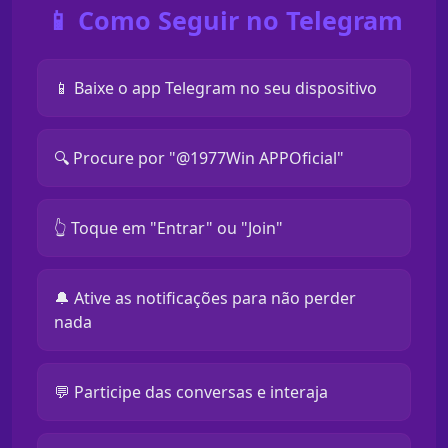
📱 Como Seguir no Telegram
📱 Baixe o app Telegram no seu dispositivo
🔍 Procure por "@1977Win APPOficial"
👆 Toque em "Entrar" ou "Join"
🔔 Ative as notificações para não perder
nada
💬 Participe das conversas e interaja