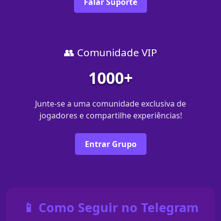
Falar Suporte
👥 Comunidade VIP
1000+
Junte-se a uma comunidade exclusiva de
jogadores e compartilhe experiências!
Entrar Grupo
📱 Como Seguir no Telegram