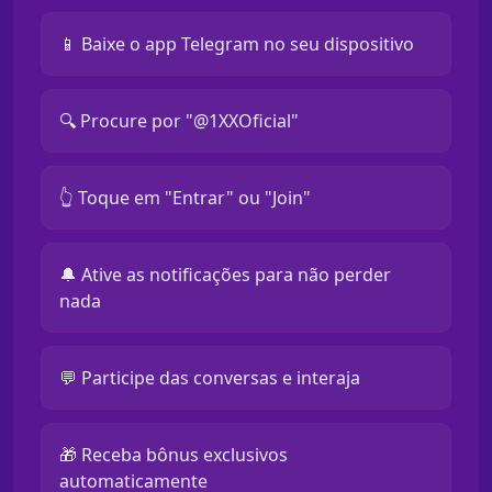
📱 Baixe o app Telegram no seu dispositivo
🔍 Procure por "@1XXOficial"
👆 Toque em "Entrar" ou "Join"
🔔 Ative as notificações para não perder
nada
💬 Participe das conversas e interaja
🎁 Receba bônus exclusivos
automaticamente