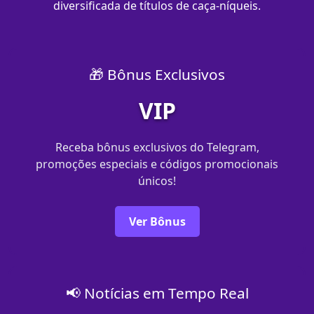
diversificada de títulos de caça-níqueis.
🎁 Bônus Exclusivos
VIP
Receba bônus exclusivos do Telegram,
promoções especiais e códigos promocionais
únicos!
Ver Bônus
📢 Notícias em Tempo Real