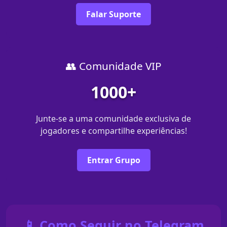
Falar Suporte
👥 Comunidade VIP
1000+
Junte-se a uma comunidade exclusiva de
jogadores e compartilhe experiências!
Entrar Grupo
📱 Como Seguir no Telegram