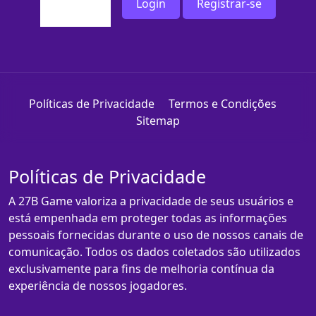
Login
Registrar-se
Políticas de Privacidade
Termos e Condições
Sitemap
Políticas de Privacidade
A 27B Game valoriza a privacidade de seus usuários e
está empenhada em proteger todas as informações
pessoais fornecidas durante o uso de nossos canais de
comunicação. Todos os dados coletados são utilizados
exclusivamente para fins de melhoria contínua da
experiência de nossos jogadores.