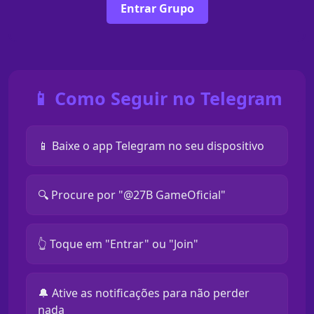
Entrar Grupo
📱 Como Seguir no Telegram
📱 Baixe o app Telegram no seu dispositivo
🔍 Procure por "@27B GameOficial"
👆 Toque em "Entrar" ou "Join"
🔔 Ative as notificações para não perder
nada