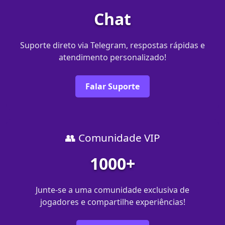
Chat
Suporte direto via Telegram, respostas rápidas e
atendimento personalizado!
Falar Suporte
👥 Comunidade VIP
1000+
Junte-se a uma comunidade exclusiva de
jogadores e compartilhe experiências!