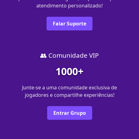
atendimento personalizado!
Falar Suporte
👥 Comunidade VIP
1000+
Junte-se a uma comunidade exclusiva de
jogadores e compartilhe experiências!
Entrar Grupo