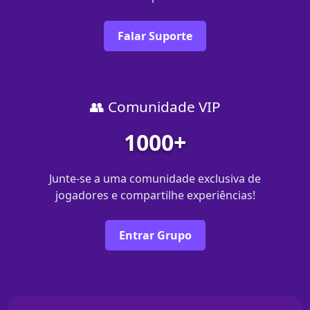
Falar Suporte
👥 Comunidade VIP
1000+
Junte-se a uma comunidade exclusiva de
jogadores e compartilhe experiências!
Entrar Grupo