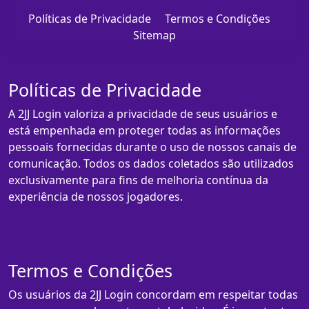
Políticas de Privacidade
Termos e Condições
Sitemap
Políticas de Privacidade
A 2JJ Login valoriza a privacidade de seus usuários e
está empenhada em proteger todas as informações
pessoais fornecidas durante o uso de nossos canais de
comunicação. Todos os dados coletados são utilizados
exclusivamente para fins de melhoria contínua da
experiência de nossos jogadores.
Termos e Condições
Os usuários da 2JJ Login concordam em respeitar todas