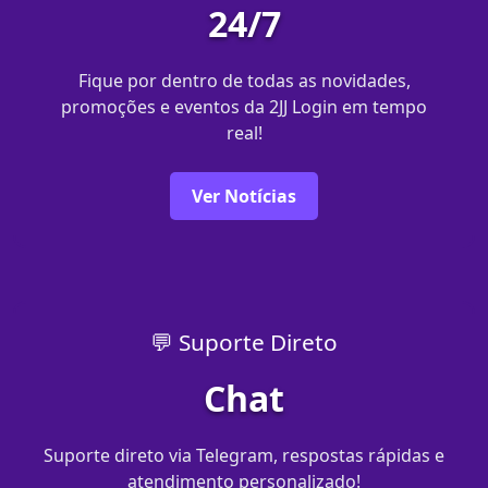
24/7
Fique por dentro de todas as novidades,
promoções e eventos da 2JJ Login em tempo
real!
Ver Notícias
💬 Suporte Direto
Chat
Suporte direto via Telegram, respostas rápidas e
atendimento personalizado!