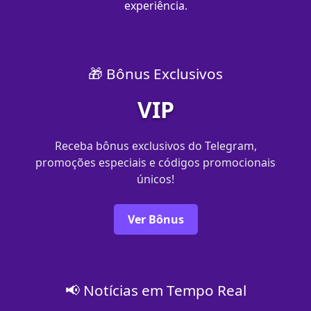
experiência.
🎁 Bônus Exclusivos
VIP
Receba bônus exclusivos do Telegram,
promoções especiais e códigos promocionais
únicos!
Ver Bônus
📢 Notícias em Tempo Real