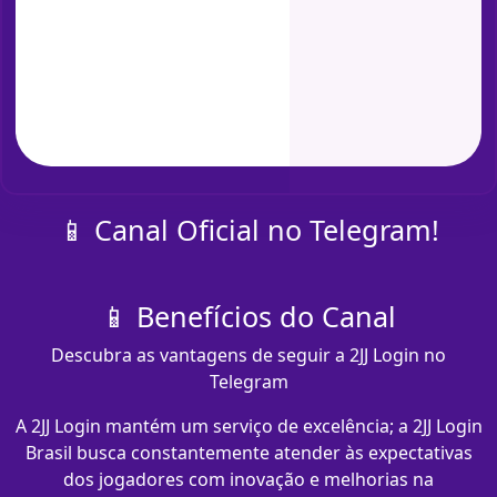
📱 Canal Oficial no Telegram!
📱 Benefícios do Canal
Descubra as vantagens de seguir a 2JJ Login no
Telegram
A 2JJ Login mantém um serviço de excelência; a 2JJ Login
Brasil busca constantemente atender às expectativas
dos jogadores com inovação e melhorias na