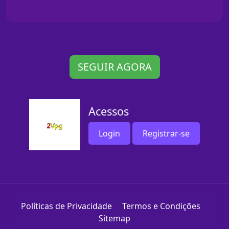
SEGUIR AGORA
Acessos
Login
Registrar-se
Políticas de Privacidade
Termos e Condições
Sitemap