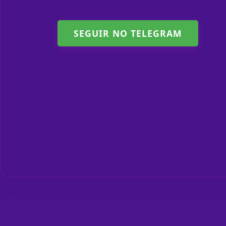
SEGUIR NO TELEGRAM