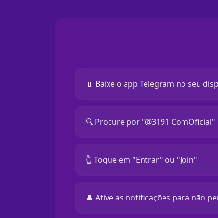
📱 Baixe o app Telegram no seu disp
🔍 Procure por "@3191 ComOficial"
👆 Toque em "Entrar" ou "Join"
🔔 Ative as notificações para não p