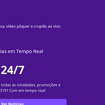
, vídeo pôquer e crupiês ao vivo.
cias em Tempo Real
24/7
e todas as novidades, promoções e
 3191 Com em tempo real!
Ver Notícias