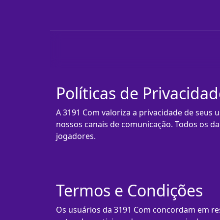
Políticas de Privacida
A 3191 Com valoriza a privacidade de seus
nossos canais de comunicação. Todos os dad
jogadores.
Termos e Condições
Os usuários da 3191 Com concordam em resp