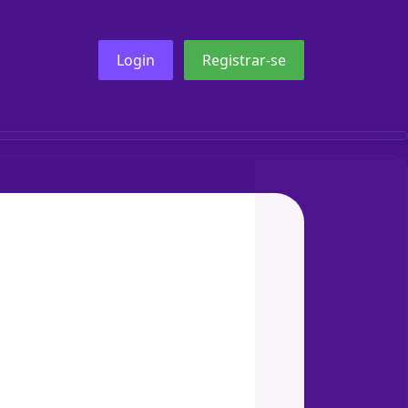
Login
Registrar-se