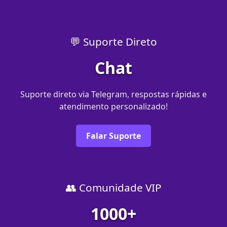
💬 Suporte Direto
Chat
Suporte direto via Telegram, respostas rápidas e
atendimento personalizado!
Falar Suporte
👥 Comunidade VIP
1000+