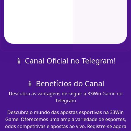
📱 Canal Oficial no Telegram!
📱 Benefícios do Canal
Descubra as vantagens de seguir a 33Win Game no
Telegram
Descubra o mundo das apostas esportivas na 33Win
Game! Oferecemos uma ampla variedade de esportes,
odds competitivas e apostas ao vivo. Registre-se agora