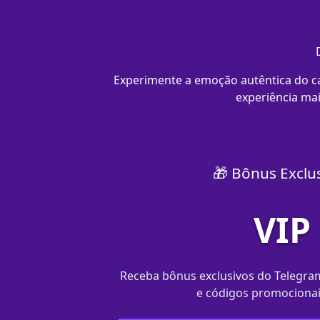
Experimente a emoção autêntica do cas
experiência mai
🎁 Bônus Exclu
VIP
Receba bônus exclusivos do Telegra
e códigos promocionai