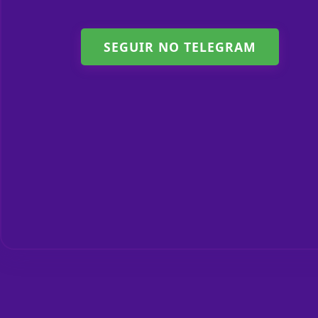
SEGUIR NO TELEGRAM