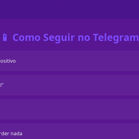
📱 Como Seguir no Telegram
ositivo
l"
erder nada