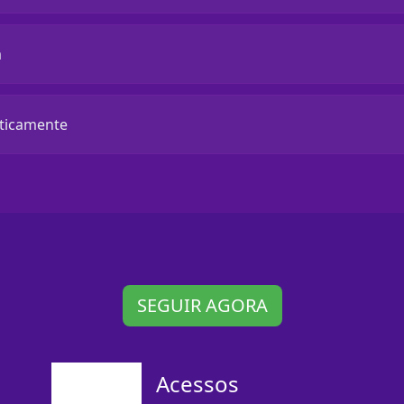
a
aticamente
SEGUIR AGORA
Acessos