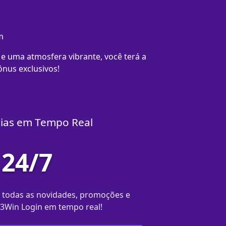
m
 e uma atmosfera vibrante, você terá a
ônus exclusivos!
cias em Tempo Real
24/7
e todas as novidades, promoções e
33Win Login em tempo real!