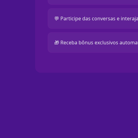
💬 Participe das conversas e interaj
🎁 Receba bônus exclusivos autom