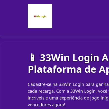
📱 33Win Login 
Plataforma de A
Cadastre-se na 33Win Login para ganha
cada recarga. Com a 33Win Login, você
incríveis e uma experiência de jogo inig
vencedores agora!