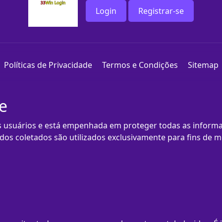
Login
Registrar-se
Políticas de Privacidade
Termos e Condições
Sitemap
de
us usuários e está empenhada em proteger todas as inform
os coletados são utilizados exclusivamente para fins de m