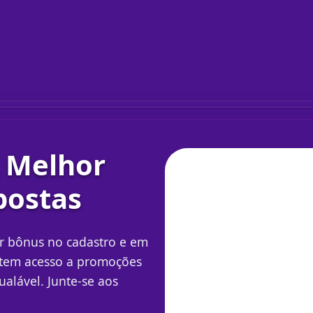
A Melhor
postas
r bônus no cadastro e em
 tem acesso a promoções
ualável. Junte-se aos