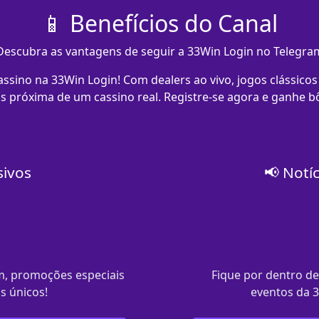
📱 Benefícios do Canal
Descubra as vantagens de seguir a 33Win Login no Telegra
sino na 33Win Login! Com dealers ao vivo, jogos clássicos
s próxima de um cassino real. Registre-se agora e ganhe b
sivos
📢 Notí
m, promoções especiais
Fique por dentro d
s únicos!
eventos da 