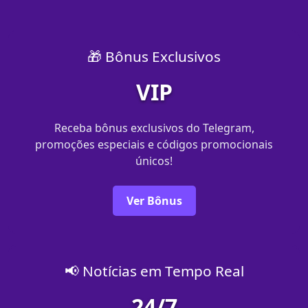
🎁 Bônus Exclusivos
VIP
Receba bônus exclusivos do Telegram,
promoções especiais e códigos promocionais
únicos!
Ver Bônus
📢 Notícias em Tempo Real
24/7