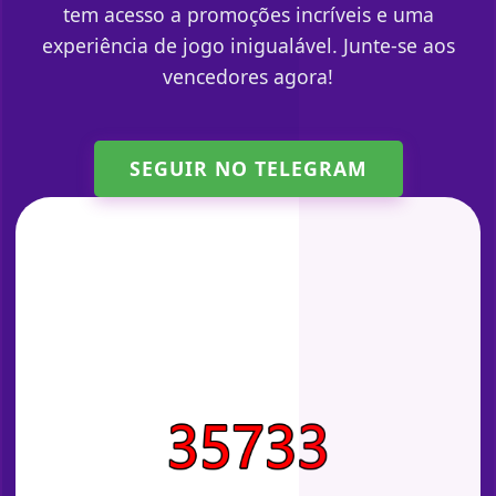
tem acesso a promoções incríveis e uma
experiência de jogo inigualável. Junte-se aos
vencedores agora!
SEGUIR NO TELEGRAM