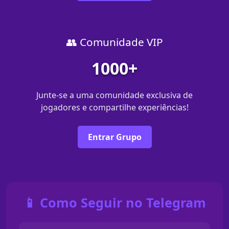
👥 Comunidade VIP
1000+
Junte-se a uma comunidade exclusiva de
jogadores e compartilhe experiências!
Entrar Grupo
📱 Como Seguir no Telegram