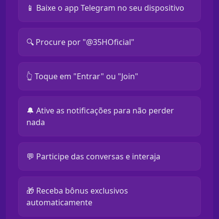
📱 Baixe o app Telegram no seu dispositivo
🔍 Procure por "@35HOficial"
👆 Toque em "Entrar" ou "Join"
🔔 Ative as notificações para não perder
nada
💬 Participe das conversas e interaja
🎁 Receba bônus exclusivos
automaticamente