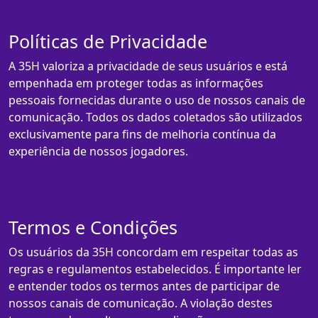
Políticas de Privacidade
A 35H valoriza a privacidade de seus usuários e está
empenhada em proteger todas as informações
pessoais fornecidas durante o uso de nossos canais de
comunicação. Todos os dados coletados são utilizados
exclusivamente para fins de melhoria contínua da
experiência de nossos jogadores.
Termos e Condições
Os usuários da 35H concordam em respeitar todas as
regras e regulamentos estabelecidos. É importante ler
e entender todos os termos antes de participar de
nossos canais de comunicação. A violação destes