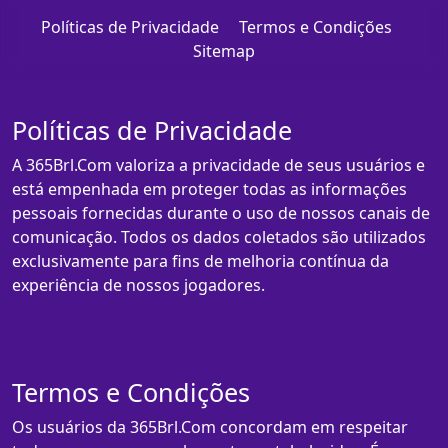
Políticas de Privacidade
Termos e Condições
Sitemap
Políticas de Privacidade
A 365Brl.Com valoriza a privacidade de seus usuários e
está empenhada em proteger todas as informações
pessoais fornecidas durante o uso de nossos canais de
comunicação. Todos os dados coletados são utilizados
exclusivamente para fins de melhoria contínua da
experiência de nossos jogadores.
Termos e Condições
Os usuários da 365Brl.Com concordam em respeitar