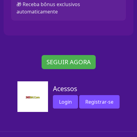
🎁 Receba bônus exclusivos
automaticamente
SEGUIR AGORA
Acessos
Login
Registrar-se