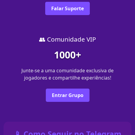
Falar Suporte
👥 Comunidade VIP
1000+
Junte-se a uma comunidade exclusiva de
jogadores e compartilhe experiências!
Entrar Grupo
📱 Como Seguir no Telegram