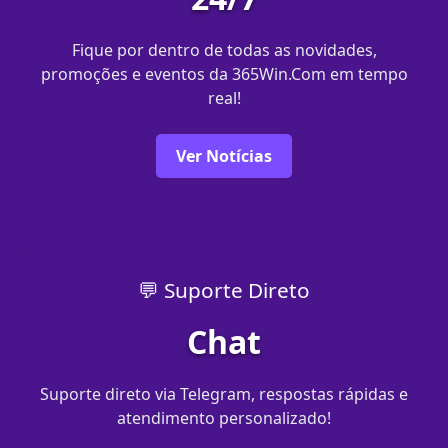
Fique por dentro de todas as novidades,
promoções e eventos da 365Win.Com em tempo
real!
Ver Notícias
💬 Suporte Direto
Chat
Suporte direto via Telegram, respostas rápidas e
atendimento personalizado!