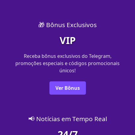
🎁 Bônus Exclusivos
VIP
Receba bônus exclusivos do Telegram,
promoções especiais e códigos promocionais
únicos!
Ver Bônus
📢 Notícias em Tempo Real
24/7