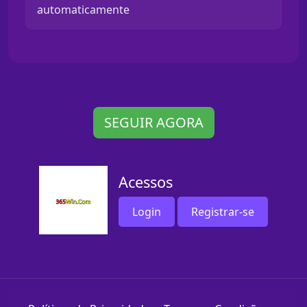
automaticamente
SEGUIR AGORA
Acessos
Login
Registrar-se