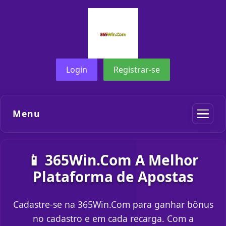
Login
Registrar-se
Menu
📱 365Win.Com A Melhor
Plataforma de Apostas
Cadastre-se na 365Win.Com para ganhar bônus
no cadastro e em cada recarga. Com a