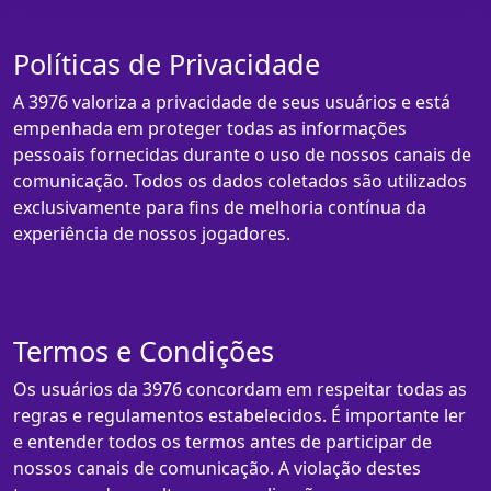
Políticas de Privacidade
A 3976 valoriza a privacidade de seus usuários e está
empenhada em proteger todas as informações
pessoais fornecidas durante o uso de nossos canais de
comunicação. Todos os dados coletados são utilizados
exclusivamente para fins de melhoria contínua da
experiência de nossos jogadores.
Termos e Condições
Os usuários da 3976 concordam em respeitar todas as
regras e regulamentos estabelecidos. É importante ler
e entender todos os termos antes de participar de
nossos canais de comunicação. A violação destes