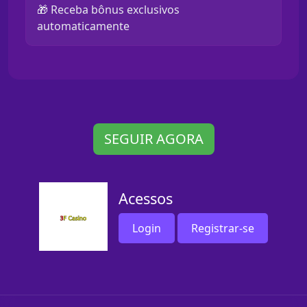
🎁 Receba bônus exclusivos
automaticamente
SEGUIR AGORA
Acessos
Login
Registrar-se