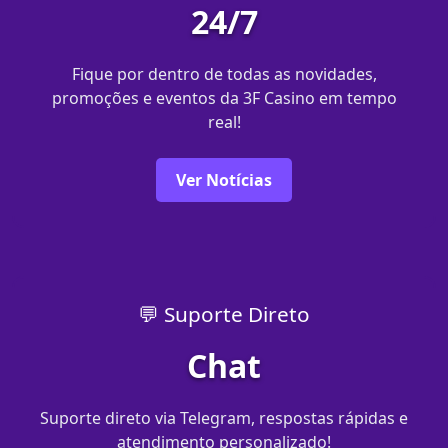
24/7
Fique por dentro de todas as novidades,
promoções e eventos da 3F Casino em tempo
real!
Ver Notícias
💬 Suporte Direto
Chat
Suporte direto via Telegram, respostas rápidas e
atendimento personalizado!