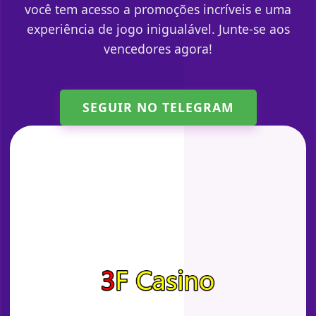
você tem acesso a promoções incríveis e uma
experiência de jogo inigualável. Junte-se aos
vencedores agora!
SEGUIR NO TELEGRAM