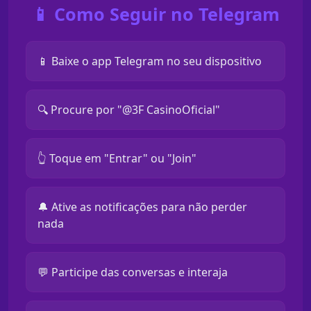
📱 Como Seguir no Telegram
📱 Baixe o app Telegram no seu dispositivo
🔍 Procure por "@3F CasinoOficial"
👆 Toque em "Entrar" ou "Join"
🔔 Ative as notificações para não perder
nada
💬 Participe das conversas e interaja