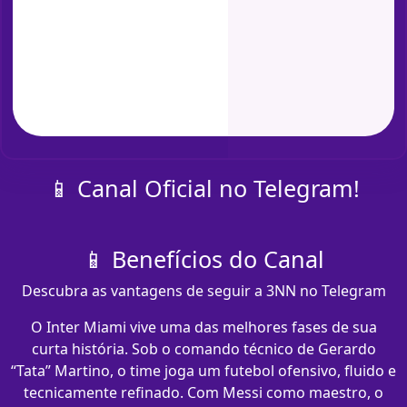
📱 Canal Oficial no Telegram!
📱 Benefícios do Canal
Descubra as vantagens de seguir a 3NN no Telegram
O Inter Miami vive uma das melhores fases de sua
curta história. Sob o comando técnico de Gerardo
“Tata” Martino, o time joga um futebol ofensivo, fluido e
tecnicamente refinado. Com Messi como maestro, o