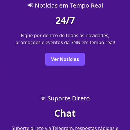
📢 Notícias em Tempo Real
24/7
Fique por dentro de todas as novidades,
promoções e eventos da 3NN em tempo real!
Ver Notícias
💬 Suporte Direto
Chat
Suporte direto via Telegram, respostas rápidas e