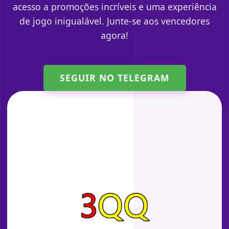
acesso a promoções incríveis e uma experiência
de jogo inigualável. Junte-se aos vencedores
agora!
SEGUIR NO TELEGRAM