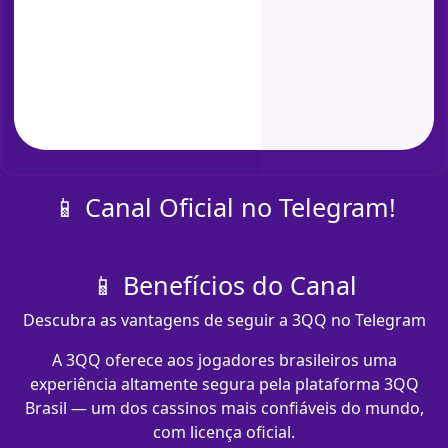
📱 Canal Oficial no Telegram!
📱 Benefícios do Canal
Descubra as vantagens de seguir a 3QQ no Telegram
A 3QQ oferece aos jogadores brasileiros uma
experiência altamente segura pela plataforma 3QQ
Brasil — um dos cassinos mais confiáveis do mundo,
com licença oficial.