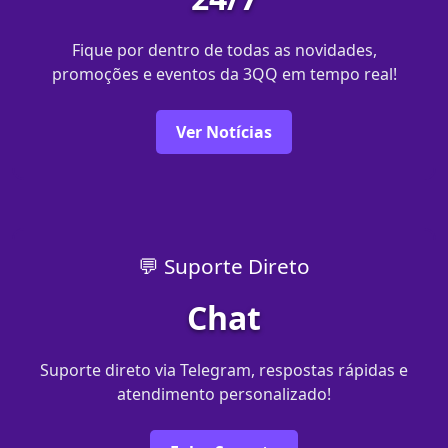
Fique por dentro de todas as novidades,
promoções e eventos da 3QQ em tempo real!
Ver Notícias
💬 Suporte Direto
Chat
Suporte direto via Telegram, respostas rápidas e
atendimento personalizado!