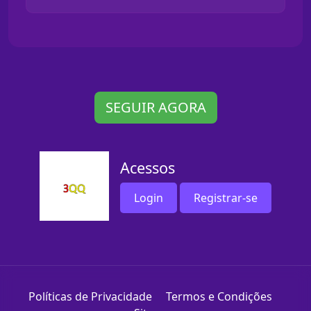
SEGUIR AGORA
Acessos
Login
Registrar-se
Políticas de Privacidade
Termos e Condições