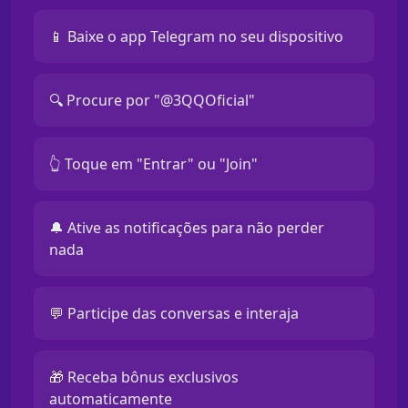
📱 Baixe o app Telegram no seu dispositivo
🔍 Procure por "@3QQOficial"
👆 Toque em "Entrar" ou "Join"
🔔 Ative as notificações para não perder
nada
💬 Participe das conversas e interaja
🎁 Receba bônus exclusivos
automaticamente