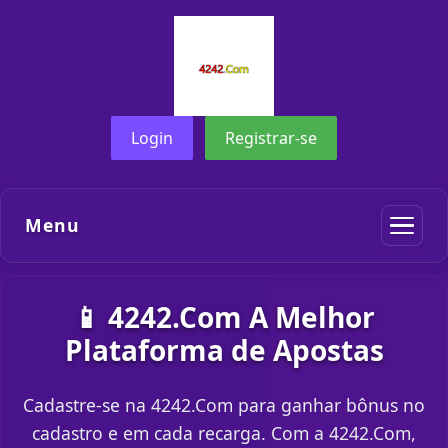
Login
Registrar-se
Menu
📱 4242.Com A Melhor
Plataforma de Apostas
Cadastre-se na 4242.Com para ganhar bônus no
cadastro e em cada recarga. Com a 4242.Com,