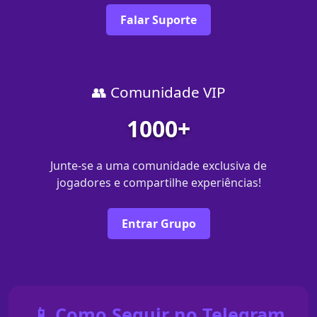
Falar Suporte
👥 Comunidade VIP
1000+
Junte-se a uma comunidade exclusiva de
jogadores e compartilhe experiências!
Entrar Grupo
📱 Como Seguir no Telegram