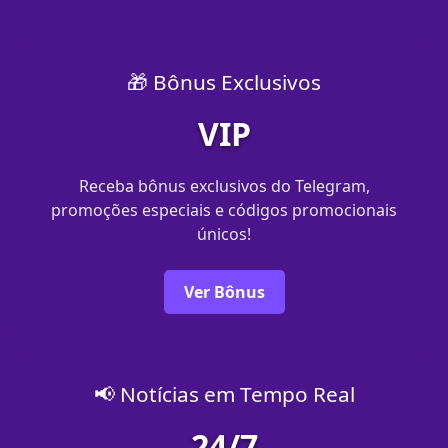
🎁 Bônus Exclusivos
VIP
Receba bônus exclusivos do Telegram,
promoções especiais e códigos promocionais
únicos!
Ver Bônus
📢 Notícias em Tempo Real
24/7