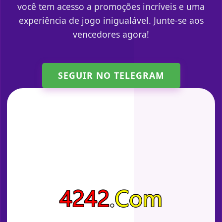
você tem acesso a promoções incríveis e uma
experiência de jogo inigualável. Junte-se aos
vencedores agora!
SEGUIR NO TELEGRAM