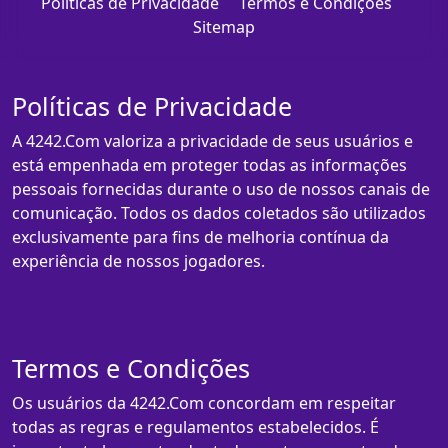
Políticas de Privacidade
Termos e Condições
Sitemap
Políticas de Privacidade
A 4242.Com valoriza a privacidade de seus usuários e
está empenhada em proteger todas as informações
pessoais fornecidas durante o uso de nossos canais de
comunicação. Todos os dados coletados são utilizados
exclusivamente para fins de melhoria contínua da
experiência de nossos jogadores.
Termos e Condições
Os usuários da 4242.Com concordam em respeitar
todas as regras e regulamentos estabelecidos. É