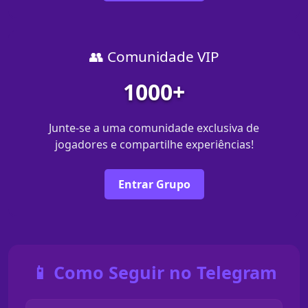
👥 Comunidade VIP
1000+
Junte-se a uma comunidade exclusiva de
jogadores e compartilhe experiências!
Entrar Grupo
📱 Como Seguir no Telegram