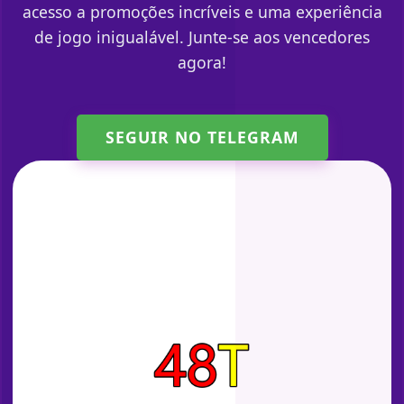
acesso a promoções incríveis e uma experiência
de jogo inigualável. Junte-se aos vencedores
agora!
SEGUIR NO TELEGRAM