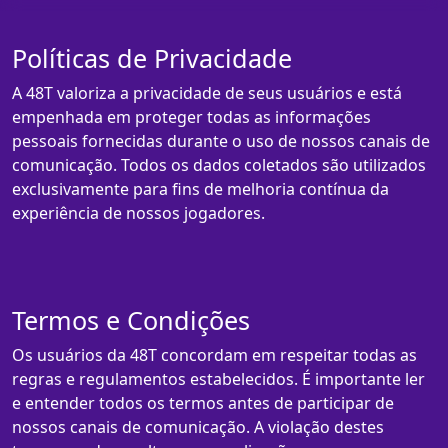
Políticas de Privacidade
A 48T valoriza a privacidade de seus usuários e está
empenhada em proteger todas as informações
pessoais fornecidas durante o uso de nossos canais de
comunicação. Todos os dados coletados são utilizados
exclusivamente para fins de melhoria contínua da
experiência de nossos jogadores.
Termos e Condições
Os usuários da 48T concordam em respeitar todas as
regras e regulamentos estabelecidos. É importante ler
e entender todos os termos antes de participar de
nossos canais de comunicação. A violação destes