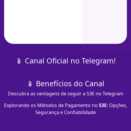
📱 Canal Oficial no Telegram!
📱 Benefícios do Canal
Descubra as vantagens de seguir a 53E no Telegram
Explorando os Métodos de Pagamento no
53E
: Opções,
Segurança e Confiabilidade