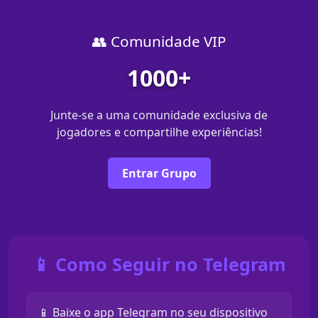
👥 Comunidade VIP
1000+
Junte-se a uma comunidade exclusiva de
jogadores e compartilhe experiências!
Entrar Grupo
📱 Como Seguir no Telegram
📱 Baixe o app Telegram no seu dispositivo