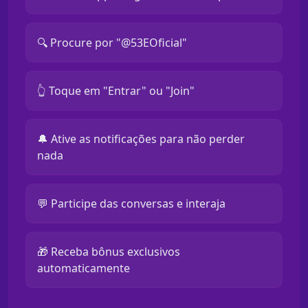
🔍 Procure por "@53EOficial"
👆 Toque em "Entrar" ou "Join"
🔔 Ative as notificações para não perder
nada
💬 Participe das conversas e interaja
🎁 Receba bônus exclusivos
automaticamente