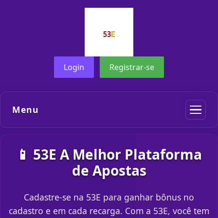
Login
Registrar-se
Menu
📱 53E A Melhor Plataforma
de Apostas
Cadastre-se na 53E para ganhar bônus no
cadastro e em cada recarga. Com a 53E, você tem