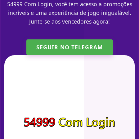
54999 Com Login, você tem acesso a promoções
incríveis e uma experiência de jogo inigualável.
Junte-se aos vencedores agora!
SEGUIR NO TELEGRAM