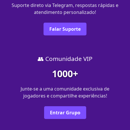
Suporte direto via Telegram, respostas rápidas e
atendimento personalizado!
Falar Suporte
👥 Comunidade VIP
1000+
Junte-se a uma comunidade exclusiva de
jogadores e compartilhe experiências!
Entrar Grupo