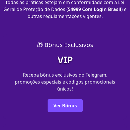
todas as práticas estejam em conformidade com a Lei
Geral de Proteção de Dados (
54999 Com Login Brasil
) e
outras regulamentações vigentes.
🎁 Bônus Exclusivos
VIP
Receba bônus exclusivos do Telegram,
promoções especiais e códigos promocionais
únicos!
Ver Bônus