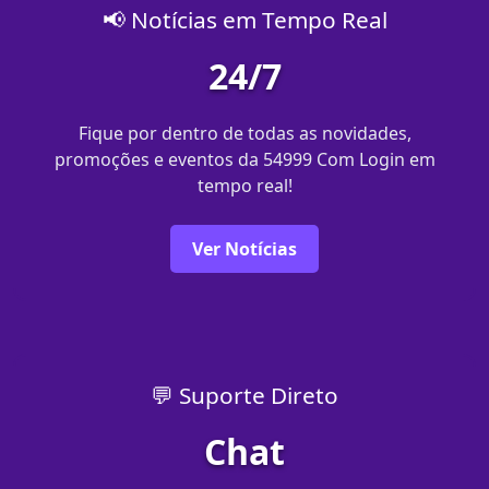
📢 Notícias em Tempo Real
24/7
Fique por dentro de todas as novidades,
promoções e eventos da 54999 Com Login em
tempo real!
Ver Notícias
💬 Suporte Direto
Chat