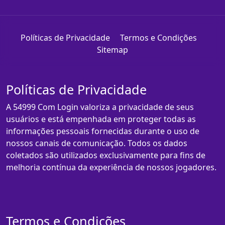
Políticas de Privacidade
Termos e Condições
Sitemap
Políticas de Privacidade
A 54999 Com Login valoriza a privacidade de seus
usuários e está empenhada em proteger todas as
informações pessoais fornecidas durante o uso de
nossos canais de comunicação. Todos os dados
coletados são utilizados exclusivamente para fins de
melhoria contínua da experiência de nossos jogadores.
Termos e Condições