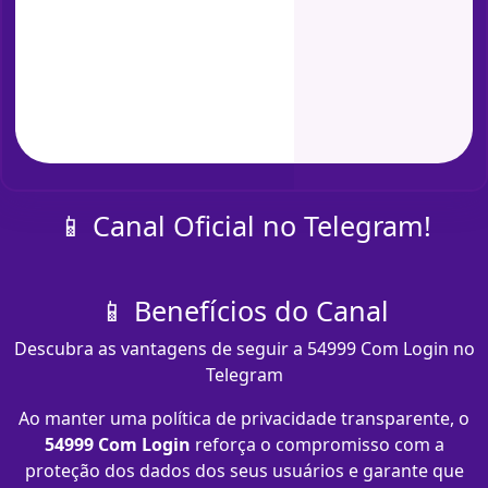
📱 Canal Oficial no Telegram!
📱 Benefícios do Canal
Descubra as vantagens de seguir a 54999 Com Login no
Telegram
Ao manter uma política de privacidade transparente, o
54999 Com Login
reforça o compromisso com a
proteção dos dados dos seus usuários e garante que