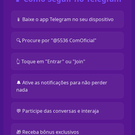
📱 Baixe o app Telegram no seu dispositivo
🔍 Procure por "@5536 ComOficial"
👆 Toque em "Entrar" ou "Join"
🔔 Ative as notificações para não perder
nada
💬 Participe das conversas e interaja
🎁 Receba bônus exclusivos