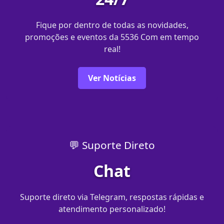
Fique por dentro de todas as novidades,
promoções e eventos da 5536 Com em tempo
real!
Ver Notícias
💬 Suporte Direto
Chat
Suporte direto via Telegram, respostas rápidas e
atendimento personalizado!