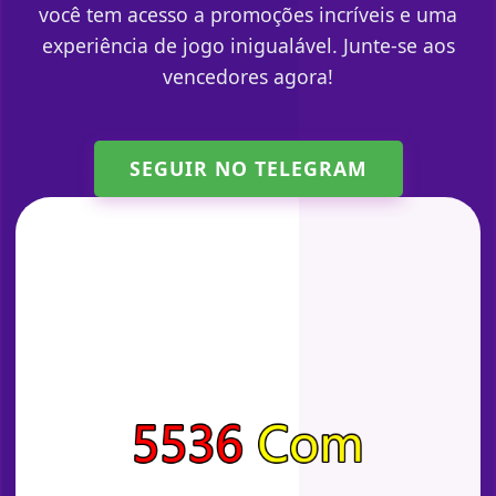
você tem acesso a promoções incríveis e uma
experiência de jogo inigualável. Junte-se aos
vencedores agora!
SEGUIR NO TELEGRAM