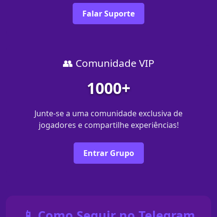
Falar Suporte
👥 Comunidade VIP
1000+
Junte-se a uma comunidade exclusiva de
jogadores e compartilhe experiências!
Entrar Grupo
📱 Como Seguir no Telegram