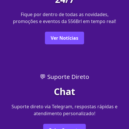
Fique por dentro de todas as novidades,
promoções e eventos da 556Brl em tempo real!
Ver Notícias
💬 Suporte Direto
Chat
Suporte direto via Telegram, respostas rápidas e
atendimento personalizado!