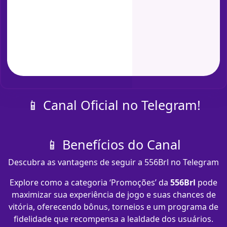
📱 Canal Oficial no Telegram!
📱 Benefícios do Canal
Descubra as vantagens de seguir a 556Brl no Telegram
Explore como a categoria ‘Promoções’ da
556Brl
pode
maximizar sua experiência de jogo e suas chances de
vitória, oferecendo bônus, torneios e um programa de
fidelidade que recompensa a lealdade dos usuários.