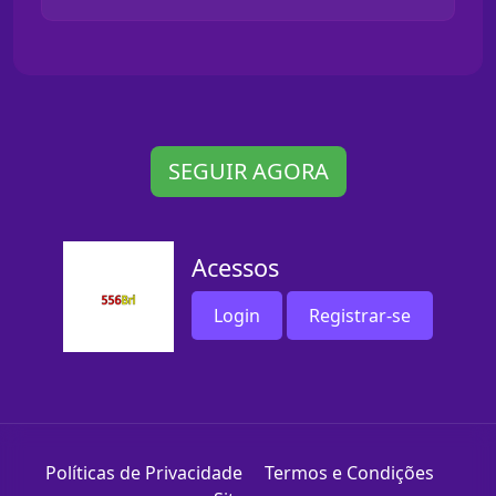
SEGUIR AGORA
Acessos
Login
Registrar-se
Políticas de Privacidade
Termos e Condições