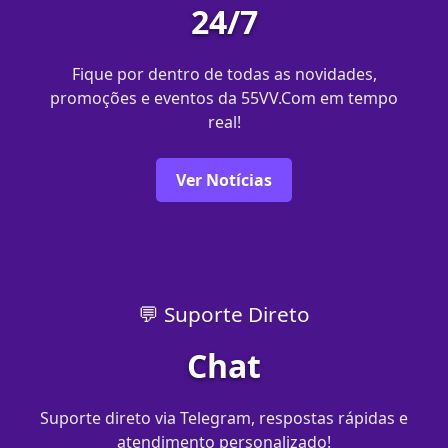
24/7
Fique por dentro de todas as novidades,
promoções e eventos da 55VV.Com em tempo
real!
Ver Notícias
💬 Suporte Direto
Chat
Suporte direto via Telegram, respostas rápidas e
atendimento personalizado!