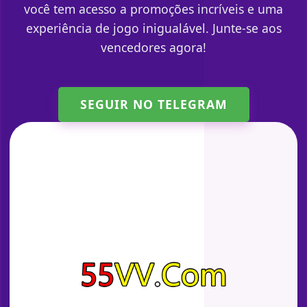
você tem acesso a promoções incríveis e uma
experiência de jogo inigualável. Junte-se aos
vencedores agora!
SEGUIR NO TELEGRAM