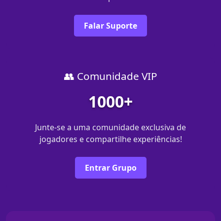
Falar Suporte
👥 Comunidade VIP
1000+
Junte-se a uma comunidade exclusiva de
jogadores e compartilhe experiências!
Entrar Grupo