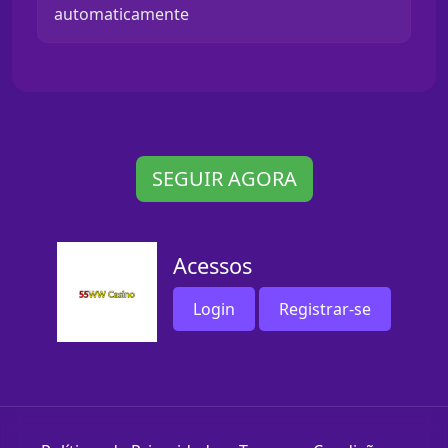
automaticamente
SEGUIR AGORA
Acessos
Login
Registrar-se