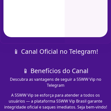
📱 Canal Oficial no Telegram!
📱 Benefícios do Canal
Descubra as vantagens de seguir a 55WW Vip no
Telegram
A 55WW Vip se esforça para atender a todos os
usuários — a plataforma 55WW Vip Brasil garante
integridade oficial e saques imediatos. Seja bem-vindo!