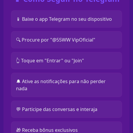
📱 Baixe o app Telegram no seu dispositivo
🔍 Procure por "@55WW VipOficial"
👆 Toque em "Entrar" ou "Join"
🔔 Ative as notificações para não perder
nada
💬 Participe das conversas e interaja
🎁 Receba bônus exclusivos