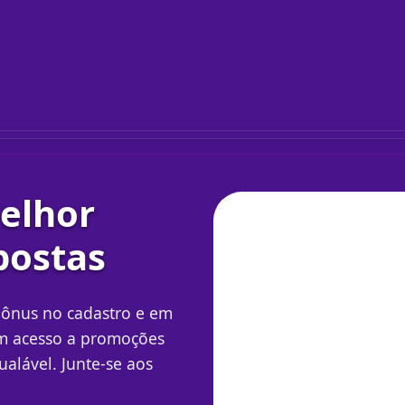
Melhor
postas
bônus no cadastro e em
em acesso a promoções
ualável. Junte-se aos