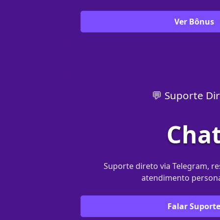
Ver Bônus
💬 Suporte Di
Cha
Suporte direto via Telegram, r
atendimento persona
Falar Suport