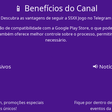
📱 Benefícios do Canal
Descubra as vantagens de seguir a 55XX Jogo no Telegram
ção de compatibilidade com a Google Play Store, o que pod
também oferece melhor controle sobre o processo, permit
necessário.
sivos
📢 Notí
m, promoções especiais
Fique por dentro d
s únicos!
eventos da