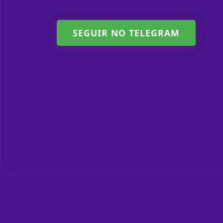
SEGUIR NO TELEGRAM