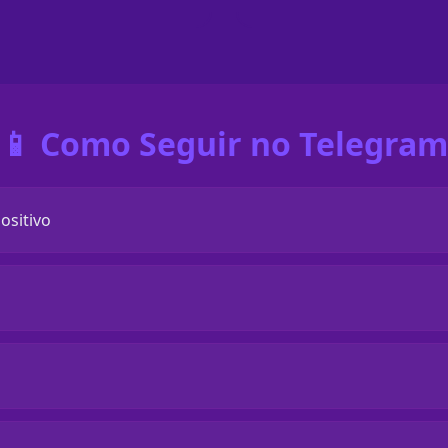
📱 Como Seguir no Telegram
ositivo