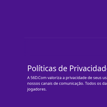
Políticas de Privacida
A 56D.Com valoriza a privacidade de seus 
nossos canais de comunicação. Todos os dad
jogadores.