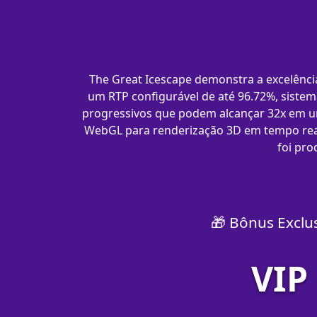
The Great Icescape demonstra a excelência
um RTP configurável de até 96.72%, sistem
progressivos que podem alcançar 32x em uma
WebGL para renderização 3D em tempo real
foi pro
🎁 Bônus Exclu
VIP