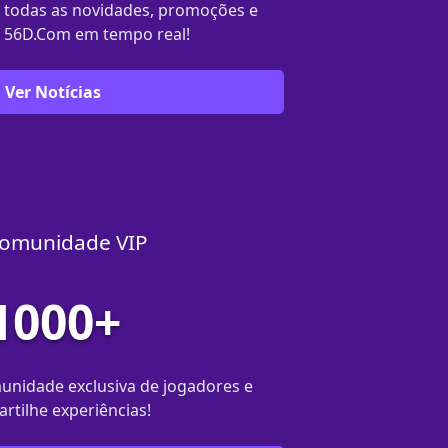
e todas as novidades, promoções e
 56D.Com em tempo real!
Ver Notícias
Comunidade VIP
1000+
unidade exclusiva de jogadores e
rtilhe experiências!