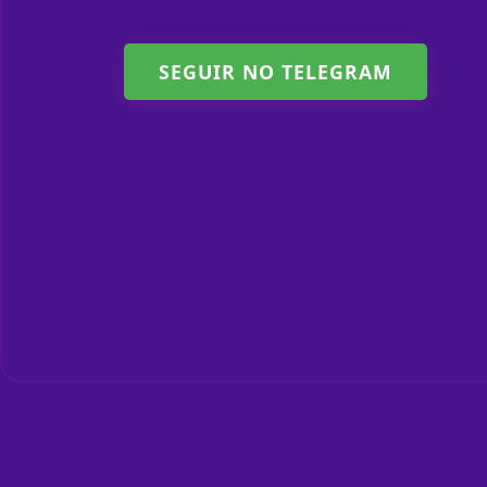
SEGUIR NO TELEGRAM