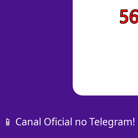
📱 Canal Oficial no Telegram!