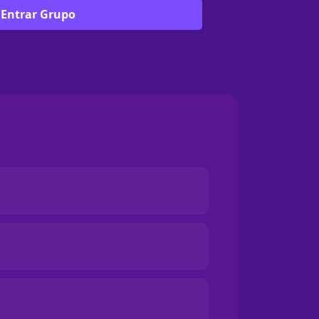
Entrar Grupo