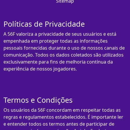
Sitemap
Políticas de Privacidade
A 56F valoriza a privacidade de seus usuários e está
empenhada em proteger todas as informações
pessoais fornecidas durante o uso de nossos canais de
comunicação. Todos os dados coletados são utilizados
exclusivamente para fins de melhoria contínua da
experiência de nossos jogadores.
Termos e Condições
Os usuários da 56F concordam em respeitar todas as
regras e regulamentos estabelecidos. É importante ler
e entender todos os termos antes de participar de