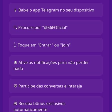
📱 Baixe o app Telegram no seu dispositivo
🔍 Procure por "@56FOficial"
👆 Toque em "Entrar" ou "Join"
🔔 Ative as notificações para não perder
nada
💬 Participe das conversas e interaja
🎁 Receba bônus exclusivos
automaticamente