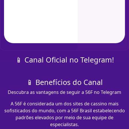
📱 Canal Oficial no Telegram!
📱 Benefícios do Canal
Descubra as vantagens de seguir a 56F no Telegram
A 56F é considerada um dos sites de cassino mais
sofisticados do mundo, com a 56F Brasil estabelecendo
padrões elevados por meio de sua equipe de
especialistas.