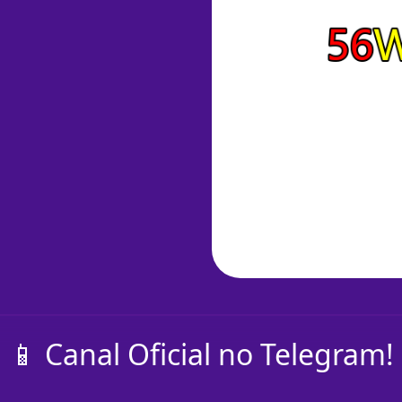
📱 Canal Oficial no Telegram!