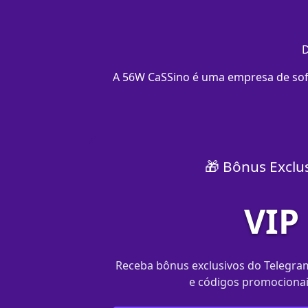
D
A 56W CaSSino é uma empresa de soft
🎁 Bônus Exclu
VIP
Receba bônus exclusivos do Telegra
e códigos promocionai