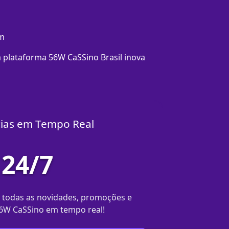
am
 plataforma 56W CaSSino Brasil inova
cias em Tempo Real
24/7
e todas as novidades, promoções e
6W CaSSino em tempo real!