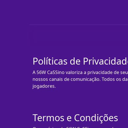
Políticas de Privacida
A 56W CaSSino valoriza a privacidade de se
nossos canais de comunicação. Todos os dad
jogadores.
Termos e Condições