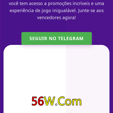
você tem acesso a promoções incríveis e uma
experiência de jogo inigualável. Junte-se aos
vencedores agora!
SEGUIR NO TELEGRAM