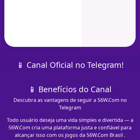
📱 Canal Oficial no Telegram!
📱 Benefícios do Canal
Descubra as vantagens de seguir a 56W.Com no
Telegram
Todo usuário deseja uma vida simples e divertida — a
56W.Com cria uma plataforma justa e confiável para
alcançar isso com os jogos da 56W.Com Brasil .