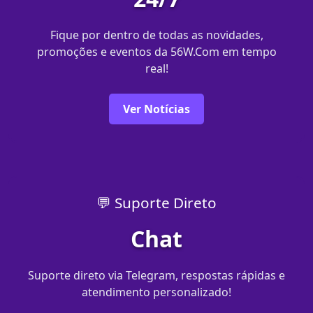
Fique por dentro de todas as novidades,
promoções e eventos da 56W.Com em tempo
real!
Ver Notícias
💬 Suporte Direto
Chat
Suporte direto via Telegram, respostas rápidas e
atendimento personalizado!