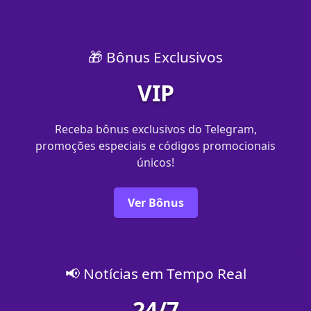
🎁 Bônus Exclusivos
VIP
Receba bônus exclusivos do Telegram,
promoções especiais e códigos promocionais
únicos!
Ver Bônus
📢 Notícias em Tempo Real
24/7