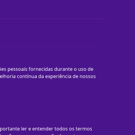
es pessoais fornecidas durante o uso de
elhoria contínua da experiência de nossos
portante ler e entender todos os termos