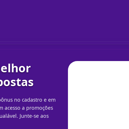
elhor
postas
bônus no cadastro e em
em acesso a promoções
ualável. Junte-se aos