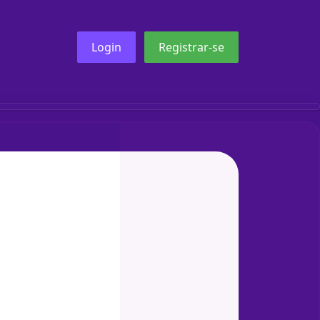
Login
Registrar-se