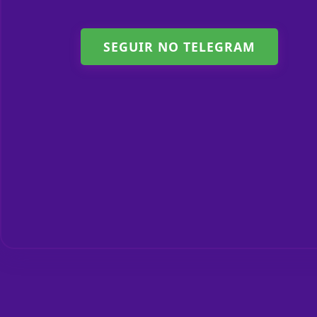
SEGUIR NO TELEGRAM