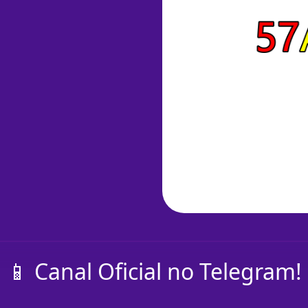
📱 Canal Oficial no Telegram!