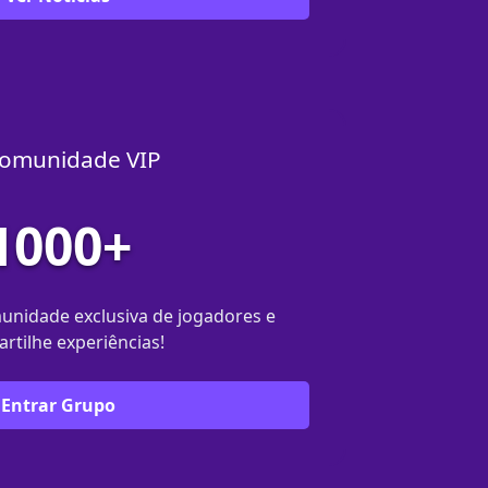
Comunidade VIP
1000+
unidade exclusiva de jogadores e
rtilhe experiências!
Entrar Grupo