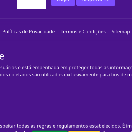
Políticas de Privacidade
Termos e Condições
Sitemap
de
 usuários e está empenhada em proteger todas as informaçõ
os coletados são utilizados exclusivamente para fins de m
eitar todas as regras e regulamentos estabelecidos. É im