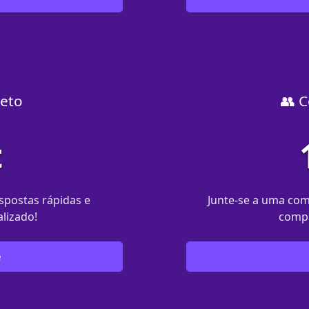
reto
👥 
t
espostas rápidas e
Junte-se a uma com
lizado!
compa
e