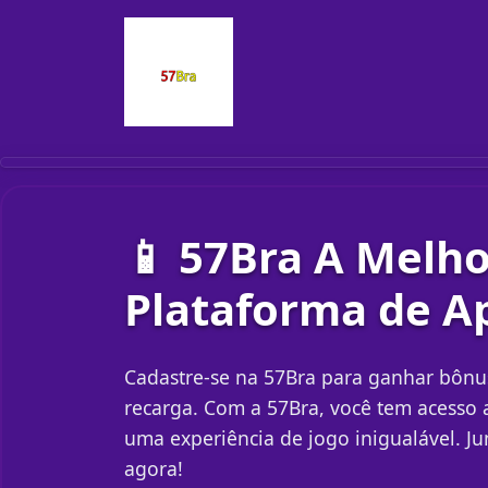
📱 57Bra A Melh
Plataforma de A
Cadastre-se na 57Bra para ganhar bônu
recarga. Com a 57Bra, você tem acesso 
uma experiência de jogo inigualável. J
agora!