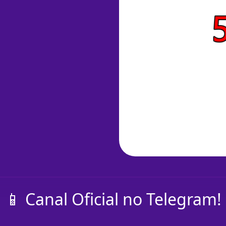
📱 Canal Oficial no Telegram!