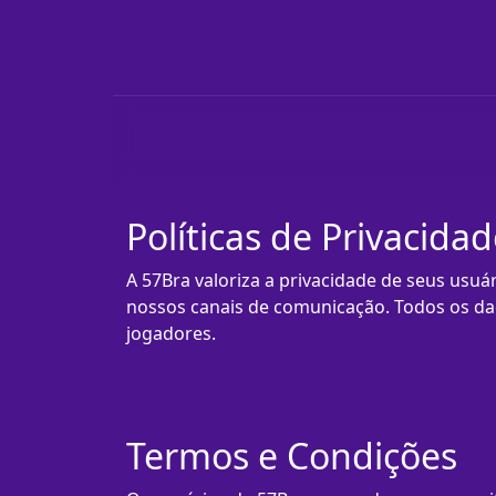
Políticas de Privacida
A 57Bra valoriza a privacidade de seus usu
nossos canais de comunicação. Todos os dad
jogadores.
Termos e Condições