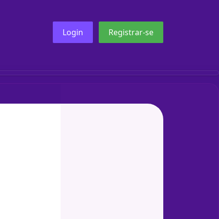
Login
Registrar-se