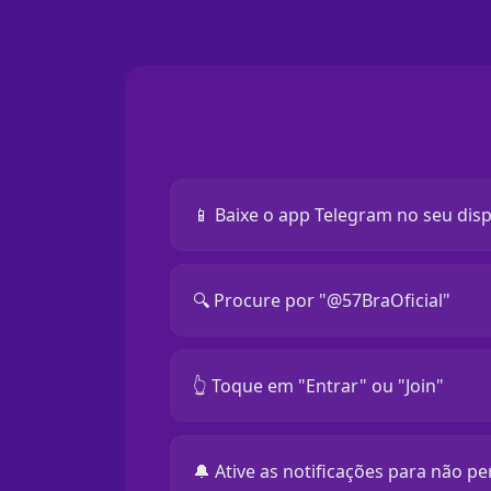
📱 Baixe o app Telegram no seu disp
🔍 Procure por "@57BraOficial"
👆 Toque em "Entrar" ou "Join"
🔔 Ative as notificações para não p