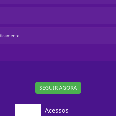
a
aticamente
SEGUIR AGORA
Acessos