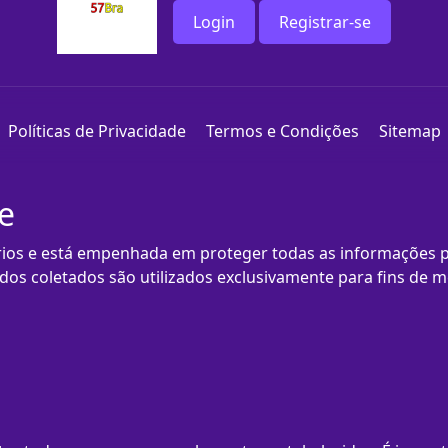
Login
Registrar-se
Políticas de Privacidade
Termos e Condições
Sitemap
de
ários e está empenhada em proteger todas as informações 
os coletados são utilizados exclusivamente para fins de m