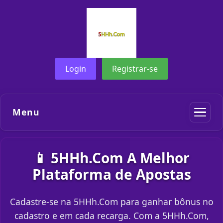
Login
Registrar-se
Menu
📱 5HHh.Com A Melhor
Plataforma de Apostas
Cadastre-se na 5HHh.Com para ganhar bônus no
cadastro e em cada recarga. Com a 5HHh.Com,