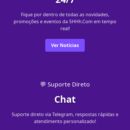
Fique por dentro de todas as novidades,
promoções e eventos da 5HHh.Com em tempo
real!
Ver Notícias
💬 Suporte Direto
Chat
Suporte direto via Telegram, respostas rápidas e
atendimento personalizado!