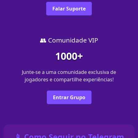
Falar Suporte
👥 Comunidade VIP
1000+
Junte-se a uma comunidade exclusiva de
jogadores e compartilhe experiências!
Entrar Grupo
📱 Como Seguir no Telegram