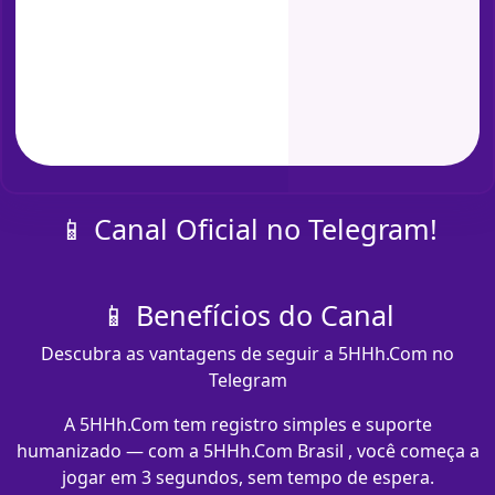
📱 Canal Oficial no Telegram!
📱 Benefícios do Canal
Descubra as vantagens de seguir a 5HHh.Com no
Telegram
A 5HHh.Com tem registro simples e suporte
humanizado — com a 5HHh.Com Brasil , você começa a
jogar em 3 segundos, sem tempo de espera.