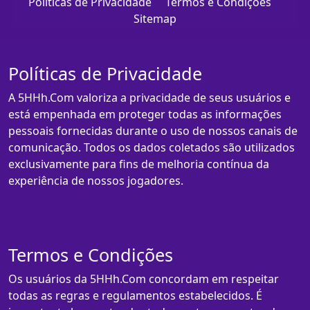
Políticas de Privacidade
Termos e Condições
Sitemap
Políticas de Privacidade
A 5HHh.Com valoriza a privacidade de seus usuários e
está empenhada em proteger todas as informações
pessoais fornecidas durante o uso de nossos canais de
comunicação. Todos os dados coletados são utilizados
exclusivamente para fins de melhoria contínua da
experiência de nossos jogadores.
Termos e Condições
Os usuários da 5HHh.Com concordam em respeitar
todas as regras e regulamentos estabelecidos. É